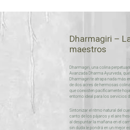
Dharmagiri – La
maestros
Dharmagiri, una colina perpetuam
Avanzada Dharma Ayurveda, que s
Dharmagiri te atrapa nada más ent
de dos acres de hermosas colinas e
que coexisten pacíficamente hojas 
entorno ideal para los servicios d
Sintonizar el ritmo natural del cu
canto de los pájaros y el aire fr
al despuntar la mañana en el ca
sin duda le pondrá en un mejor es