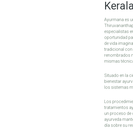
Kerala
Ayurmana es un
Thiruvananthap
especialistas 
oportunidad pa
de vida imagin
tradicional con
renombrados mé
mismas técnica
Situado en la 
bienestar ayurv
los sistemas m
Los procedimie
tratamientos ay
un proceso de 
ayurveda mante
día sobre su re