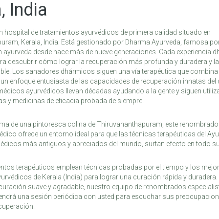
, India
 hospital de tratamientos ayurvédicos de primera calidad situado en
uram, Kerala, India. Está gestionado por Dharma Ayurveda, famosa po
en ayurveda desde hace más de nueve generaciones. Cada experiencia d
ra descubrir cómo lograr la recuperación más profunda y duradera y l
able. Los sanadores dhármicos siguen una vía terapéutica que combina
 un enfoque entusiasta de las capacidades de recuperación innatas del
dicos ayurvédicos llevan décadas ayudando a la gente y siguen utiliz
s y medicinas de eficacia probada de siempre.
cima de una pintoresca colina de Thiruvananthapuram, este renombrado
édico ofrece un entorno ideal para que las técnicas terapéuticas del Ay
édicos más antiguos y apreciados del mundo, surtan efecto en todo su
ntos terapéuticos emplean técnicas probadas por el tiempo y los mejo
urvédicos de Kerala (India) para lograr una curación rápida y duradera.
curación suave y agradable, nuestro equipo de renombrados especialis
ndrá una sesión periódica con usted para escuchar sus preocupacione
cuperación.