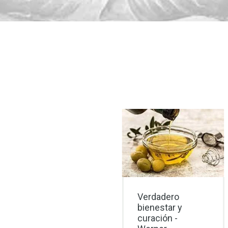
Verdadero
Tratamiento
bienestar y
ayurvédico que
curación -
cambia la vida -