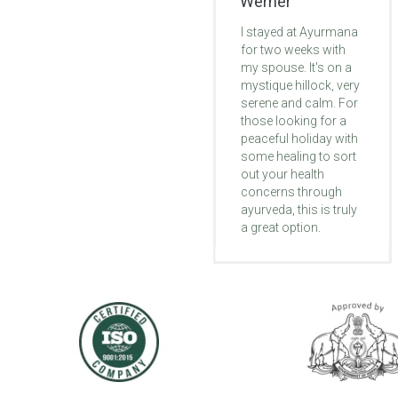
Werner
Monica
I stayed at Ayurmana
My 6 weeks at
for two weeks with
Ayurmana was life-
my spouse. It's on a
changing. Problem
mystique hillock, very
was with legs. By 2nd
serene and calm. For
week of treatment I
those looking for a
started to feel my leg
peaceful holiday with
different like they're
some healing to sort
waking up to life
out your health
again. My foot that
concerns through
was turned inward
ayurveda, this is truly
got straight and I
a great option.
started to walk better.