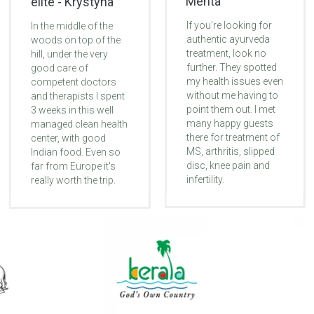
Mehta
élite - Krystyna
If you're looking for
In the middle of the
authentic ayurveda
woods on top of the
treatment, look no
hill, under the very
further. They spotted
good care of
my health issues even
competent doctors
without me having to
and therapists I spent
point them out. I met
3 weeks in this well
many happy guests
managed clean health
there for treatment of
center, with good
MS, arthritis, slipped
Indian food. Even so
disc, knee pain and
far from Europe it's
infertility.
really worth the trip.