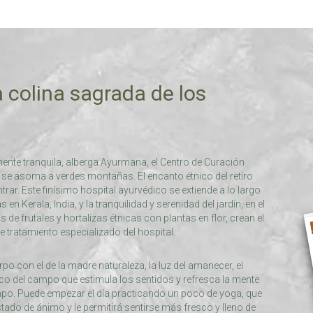
 colina sagrada de los
ente tranquila, alberga Ayurmana, el Centro de Curación
e asoma a verdes montañas. El encanto étnico del retiro
rar. Este finísimo hospital ayurvédico se extiende a lo largo
n Kerala, India, y la tranquilidad y serenidad del jardín, en el
de frutales y hortalizas étnicas con plantas en flor, crean el
e tratamiento especializado del hospital.
erpo con el de la madre naturaleza, la luz del amanecer, el
esco del campo que estimula los sentidos y refresca la mente
mpo. Puede empezar el día practicando un poco de yoga, que
tado de ánimo y le permitirá sentirse más fresco y lleno de