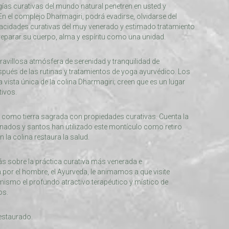
gías curativas del mundo natural penetren en usted y
En el complejo Dharmagiri, podrá evadirse, olvidarse del
pacidades curativas del muy venerado y estimado tratamiento
 reparar su cuerpo, alma y espíritu como una unidad.
ravillosa atmósfera de serenidad y tranquilidad de
pués de las rutinas y tratamientos de yoga ayurvédico. Los
 vista única de la colina Dharmagiri; creen que es un lugar
ivos.
 como tierra sagrada con propiedades curativas. Cuenta la
nados y santos han utilizado este montículo como retiro
 la colina restaura la salud.
ás sobre la práctica curativa más venerada e
por el hombre, el Ayurveda, le animamos a que visite
mismo el profundo atractivo terapéutico y místico de
os.
restaurado.