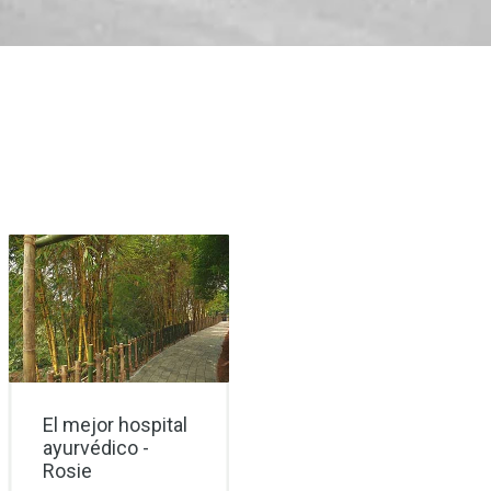
El mejor hospital
Tratamiento
ayurvédico -
ayurvédico que
Rosie
cambia la vida -