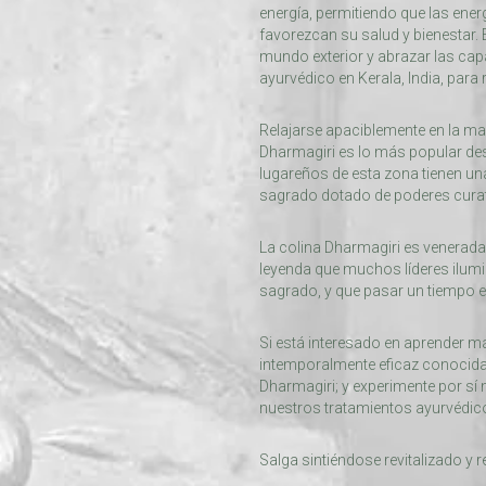
energía, permitiendo que las ener
favorezcan su salud y bienestar. 
mundo exterior y abrazar las ca
ayurvédico en Kerala, India, para
Relajarse apaciblemente en la ma
Dharmagiri es lo más popular des
lugareños de esta zona tienen una
sagrado dotado de poderes curat
La colina Dharmagiri es venerada
leyenda que muchos líderes ilumi
sagrado, y que pasar un tiempo en
Si está interesado en aprender m
intemporalmente eficaz conocida 
Dharmagiri; y experimente por sí 
nuestros tratamientos ayurvédic
Salga sintiéndose revitalizado y 