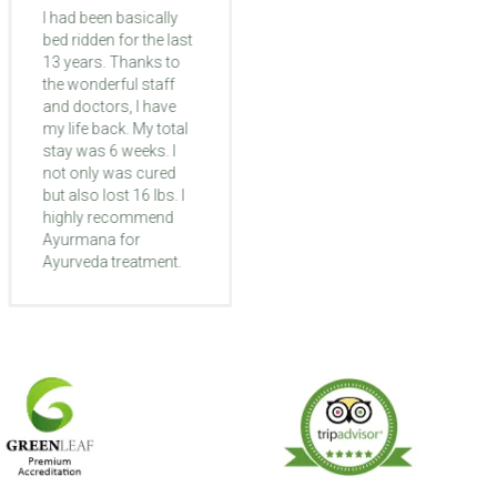
Monica
I had been basically
bed ridden for the last
My 6 weeks at
13 years. Thanks to
Ayurmana was life-
the wonderful staff
changing. Problem
and doctors, I have
was with legs. By 2nd
my life back. My total
week of treatment I
stay was 6 weeks. I
started to feel my leg
not only was cured
different like they're
but also lost 16 lbs. I
waking up to life
highly recommend
again. My foot that
Ayurmana for
was turned inward
Ayurveda treatment.
got straight and I
started to walk better.