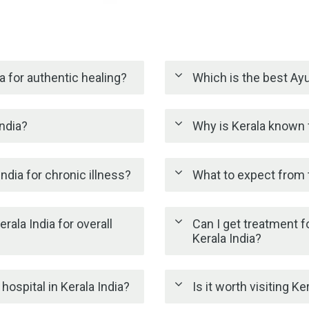
a for authentic healing?
Which is the best Ayu
India?
Why is Kerala known f
ndia for chronic illness?
What to expect from t
rala India for overall
Can I get treatment fo
Kerala India?
ospital in Kerala India?
Is it worth visiting K