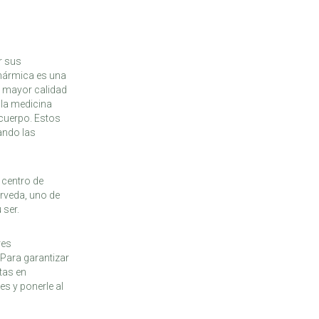
r sus
hármica es una
a mayor calidad
 la medicina
 cuerpo. Estos
ando las
 centro de
urveda, uno de
 ser.
res
 Para garantizar
tas en
s y ponerle al