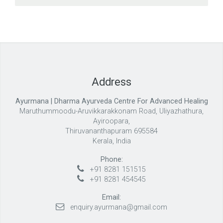
Address
Ayurmana | Dharma Ayurveda Centre For Advanced Healing
Maruthummoodu-Aruvikkarakkonam Road, Uliyazhathura,
Ayiroopara,
Thiruvananthapuram 695584
Kerala, India
Phone:
+91 8281 151515
+91 8281 454545
Email:
enquiry.ayurmana@gmail.com