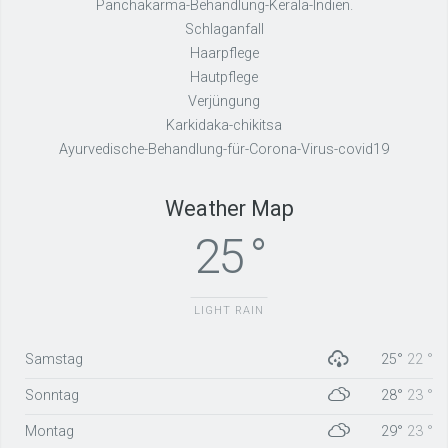
Panchakarma-Behandlung-Kerala-Indien.
Schlaganfall
Haarpflege
Hautpflege
Verjüngung
Karkidaka-chikitsa
Ayurvedische-Behandlung-für-Corona-Virus-covid19
Weather Map
25 °
LIGHT RAIN
Samstag
25°
22 °
Sonntag
28°
23 °
Montag
29°
23 °